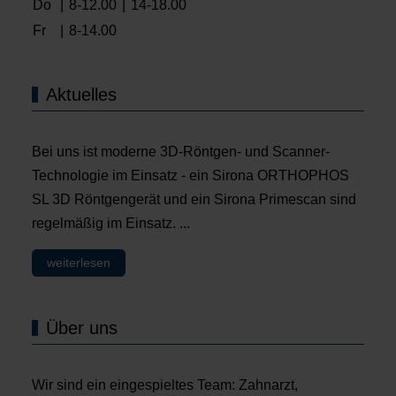
Do
|
8-12.00
|
14-18.00
Fr
|
8-14.00
Aktuelles
Bei uns ist moderne 3D-Röntgen- und Scanner-
Technologie im Einsatz - ein Sirona ORTHOPHOS
SL 3D Röntgengerät und ein Sirona Primescan sind
regelmäßig im Einsatz. ...
weiterlesen
Über uns
Wir sind ein eingespieltes Team: Zahnarzt,