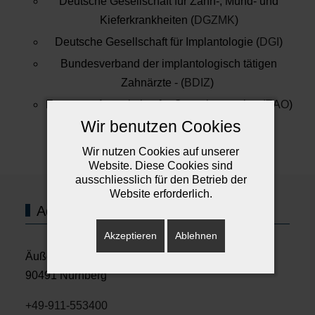
Deutsche Gesellschaft für Zahn-, Mund- und
Kieferkrankheiten (
DGZMK
)
Deutsche Gesellschaft für Implantologie (
DGI
)
Bundesverband der implantologisch tätigen
Zahnärzte - (
BDIZ
)
European Association for Osseointegration (
EAO
)
Wir benutzen Cookies
Wir nutzen Cookies auf unserer
Website. Diese Cookies sind
ausschliesslich für den Betrieb der
Website erforderlich.
Adresse und Sprechzeiten
Akzeptieren
Ablehnen
Äußere Sulzbacher Strasse 124
90491 Nürnberg
+49-911-553400