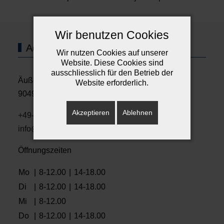
Wir benutzen Cookies
Adresse und Sprechzeiten
Wir nutzen Cookies auf unserer
Website. Diese Cookies sind
ausschliesslich für den Betrieb der
Äußere Sulzbacher Strasse 124
Website erforderlich.
90491 Nürnberg
Akzeptieren
Ablehnen
+49-911-553400
info@care4teeth.de
Öffnungszeiten
Mo
|
8-12.00
|
14-18.00
Di
|
8-12.00
|
14-18.00
Mi
|
8-12.00
Do
|
8-12.00
|
14-18.00