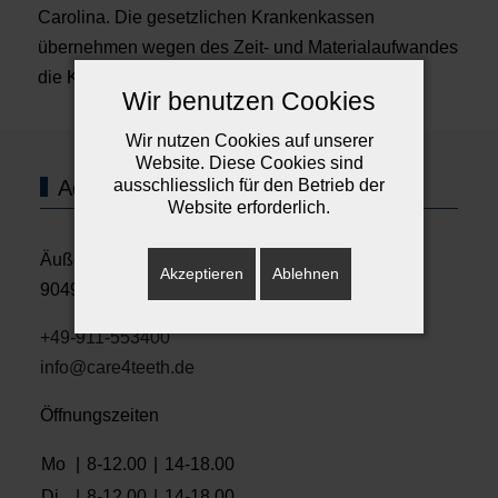
Carolina. Die gesetzlichen Krankenkassen
übernehmen wegen des Zeit- und Materialaufwandes
die Kosten hierfür nur in einfachen Fällen.
Wir benutzen Cookies
Wir nutzen Cookies auf unserer
Website. Diese Cookies sind
Adresse und Sprechzeiten
ausschliesslich für den Betrieb der
Website erforderlich.
Äußere Sulzbacher Strasse 124
Akzeptieren
Ablehnen
90491 Nürnberg
+49-911-553400
info@care4teeth.de
Öffnungszeiten
Mo
|
8-12.00
|
14-18.00
Di
|
8-12.00
|
14-18.00