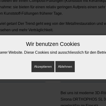
bieten wir Ihnen Composit-Füllungen (Kunststoff mit Keramikpar
hme: sie bieten für einen relativ geringen Aufpreis einen sehr 
en Kunststoff-Füllungen früherer Tage.
viel getan! Der Trend geht weg von der Metallrestauration und 
sehen und mehr Verträglichkeit.
Wir benutzen Cookies
erer Website. Diese Cookies sind ausschliesslich für den Betrie
Akzeptieren
Ablehnen
n
Aktuelles
Bei uns ist moderne 3D-Rö
Sirona ORTHOPHOS SL 3D 
regelmäßig im Einsatz. ...