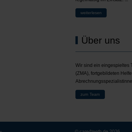
weiterlesen
Über uns
Wir sind ein eingespieltes
(ZMA), fortgebildeten Helf
Abrechnungsspezialistinnen
zum Team
© care4teeth.de 2026