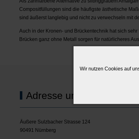
Als zahnfarbene Alternative zu silbriggrauem Amalgam 
Compositfüllungen sind die häufigste ästhetische Maßna
sind äußerst langlebig und nicht zu verwechseln mit d
Auch in der Kronen- und Brückentechnik hat sich sehr 
Brücken ganz ohne Metall sorgen für natürlicheres Aus
Wir nutzen Cookies auf uns
Adresse und Sprechzeite
Äußere Sulzbacher Strasse 124
90491 Nürnberg