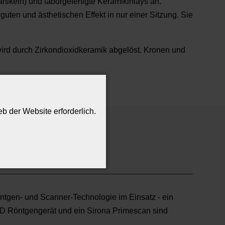
tikeln) und laborgefertigte Keramikinlays an.
guten und ästhetischen Effekt in nur einer Sitzung. Sie
wird durch Zirkondioxidkeramik abgelöst. Kronen und
b der Website erforderlich.
ntgen- und Scanner-Technologie im Einsatz - ein
Röntgengerät und ein Sirona Primescan sind